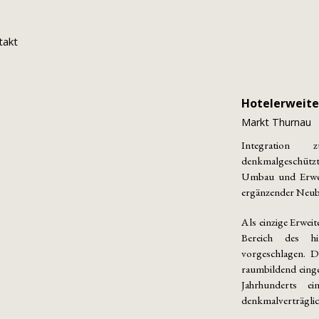
takt
Hotelerweite
Markt Thurnau
Integration
denkmalgeschüt
Umbau und Erwei
ergänzender Neub
Als einzige Erwei
Bereich des h
vorgeschlagen. D
raumbildend eingef
Jahrhunderts e
denkmalverträglic