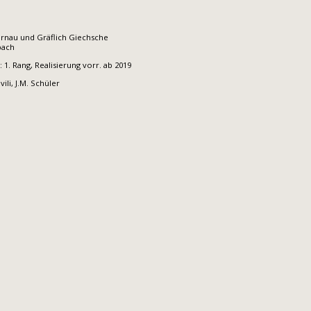
urnau und Gräflich Giechsche
bach
1. Rang, Realisierung vorr. ab 2019
vili, J.M. Schüler