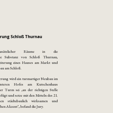
rung Schloß Thurnau
 zusätzlicher Räume in die
zte Substanz von Schloß Thurnau,
terung eines Hauses am Markt und
au am Schloß.
terung wird ein turmartiger Neubau im
interen Hofes am Kutschenhaus
er Turm sei ‚an der richtigen Stelle
ügt und setze mit den Mitteln des 21.
inen städtebaulich wirksamen und
hen Akzent’, befand die Jury.