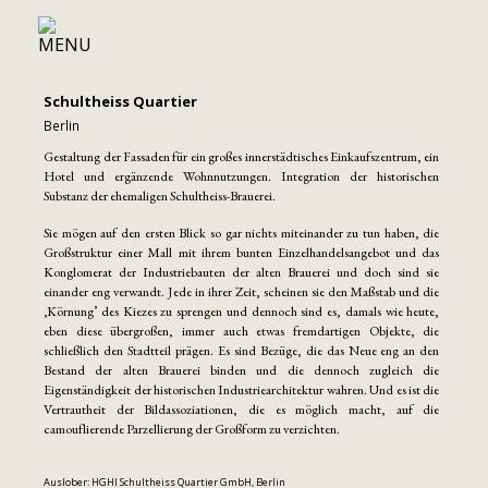
Schultheiss Quartier
Berlin
Gestaltung der Fassaden für ein großes innerstädtisches Einkaufszentrum, ein
Hotel und ergänzende Wohnnutzungen. Integration der historischen
Substanz der ehemaligen Schultheiss-Brauerei.
Sie mögen auf den ersten Blick so gar nichts miteinander zu tun haben, die
Großstruktur einer Mall mit ihrem bunten Einzelhandelsangebot und das
Konglomerat der Industriebauten der alten Brauerei und doch sind sie
einander eng verwandt. Jede in ihrer Zeit, scheinen sie den Maßstab und die
‚Körnung’ des Kiezes zu sprengen und dennoch sind es, damals wie heute,
eben diese übergroßen, immer auch etwas fremdartigen Objekte, die
schließlich den Stadtteil prägen. Es sind Bezüge, die das Neue eng an den
Bestand der alten Brauerei binden und die dennoch zugleich die
Eigenständigkeit der historischen Industriearchitektur wahren. Und es ist die
Vertrautheit der Bildassoziationen, die es möglich macht, auf die
camouflierende Parzellierung der Großform zu verzichten.
Auslober: HGHI Schultheiss Quartier GmbH, Berlin