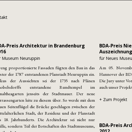
takt
DA-Preis Architektur in Brandenburg
BDA-Preis Nie
016
Auszeichnun
r Museum Neuruppin
für Neues Muse
reng proportionierte Fassaden fügten den Bau in das
Am 05. Novembe
ster der 1787 entstandenen Planstadt Neuruppin ein.
Hannover der BDA 
kus der Aussichten sei der 1735 nach Plänen
Die Jury unter Vor
nobelsdorffs entstandene Rundtempel im
auch unser Proje
altheagarten jenseits der Stadtmauer. Der neue
+ Zum Projekt
rrassengarten leite zu diesem über. So werde mit dem
uen Seitenflügel die Brücke geschlagen zwischen der
ttelalterlichen Stadt, der Residenz und der Planstadt
s 18. Jahrhunderts. Die Architektur sei nicht nur
BDA-Preis Arc
lle, sondern Teil der Botschaften des Stadtmuseums,
2012