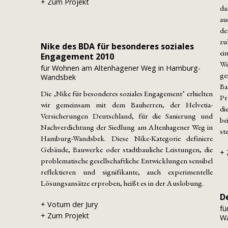
+ Zum Projekt
da
au
de
zu
Nike des BDA für besonderes soziales
ei
Engagement 2010
We
für Wohnen am Altenhagener Weg in Hamburg-
ge
Wandsbek
Ba
Die ‚Nike für besonderes soziales Engagement’ erhielten
Pr
wir gemeinsam mit dem Bauherren, der Helvetia-
di
Versicherungen Deutschland, für die Sanierung und
be
Nachverdichtung der Siedlung am Altenhagener Weg in
st
Hamburg-Wandsbek. Diese Nike-Kategorie definiere
Gebäude, Bauwerke oder stadtbauliche Leistungen, die
+ 
problematische gesellschaftliche Entwicklungen sensibel
reflektieren und signifikante, auch experimentelle
Lösungsansätze erproben, heißt es in der Auslobung.
D
+ Votum der Jury
fü
+ Zum Projekt
W