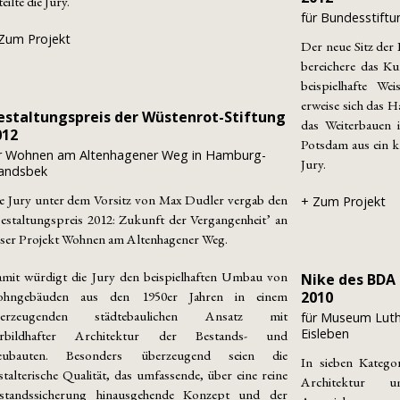
teilte die Jury.
für Bundesstift
Zum Projekt
Der neue Sitz der
bereichere das Ku
beispielhafte We
erweise sich das H
estaltungspreis der Wüstenrot-Stiftung
das Weiterbauen
012
Potsdam aus ein kl
r Wohnen am Altenhagener Weg in Hamburg-
Jury.
andsbek
e Jury unter dem Vorsitz von Max Dudler vergab den
+ Zum Projekt
estaltungspreis 2012: Zukunft der Vergangenheit’ an
ser Projekt Wohnen am Altenhagener Weg.
mit würdigt die Jury den beispielhaften Umbau von
Nike des BDA
ohngebäuden aus den 1950er Jahren in einem
2010
berzeugenden städtebaulichen Ansatz mit
für Museum Luth
Eisleben
orbildhafter Architektur der Bestands- und
eubauten. Besonders überzeugend seien die
In sieben Kategor
stalterische Qualität, das umfassende, über eine reine
Architektur 
standssicherung hinausgehende Konzept und der