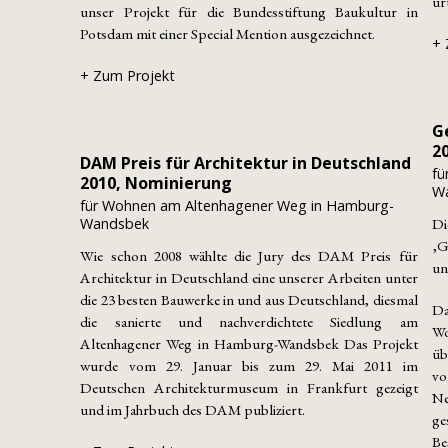
ur
unser Projekt für die Bundesstiftung Baukultur in
Potsdam mit einer Special Mention ausgezeichnet.
+ 
+ Zum Projekt
G
2
DAM Preis für Architektur in Deutschland
fü
2010, Nominierung
W
für Wohnen am Altenhagener Weg in Hamburg-
Wandsbek
Di
‚G
Wie schon 2008 wählte die Jury des DAM Preis für
un
Architektur in Deutschland eine unserer Arbeiten unter
die 23 besten Bauwerke in und aus Deutschland, diesmal
Da
die sanierte und nachverdichtete Siedlung am
W
Altenhagener Weg in Hamburg-Wandsbek Das Projekt
ü
wurde vom 29. Januar bis zum 29. Mai 2011 im
v
Deutschen Architekturmuseum in Frankfurt gezeigt
N
und im Jahrbuch des DAM publiziert.
ge
Be