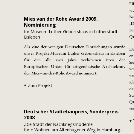
Fü
wu
Ba
Mies van der Rohe Award 2009,
‚D
Nominierung
zu
für Museum Luther-Geburtshaus in Lutherstadt
Qu
Eisleben
Als eine der wenigen Deutschen Einreichungen wurde
Di
unser Projekt Museum Luther Geburtshaus in Eisleben
en
für den alle zwei Jahre verliehenen Preis der
Si
Europäischen Union für zeitgenössische Architektur,
ve
den Mies-van-der-Rohe Award nominiert.
ve
Kl
+ Zum Projekt
de
Su
Qu
vi
Deutscher Städtebaupreis, Sonderpreis
2008
+ 
‚Die Stadt der Nachkriegsmoderne’
für + Wohnen am Altenhagener Weg in Hamburg-