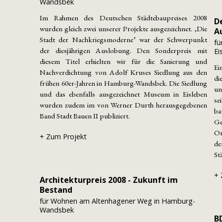
Wandsbek
Im Rahmen des Deutschen Städtebaupreises 2008
D
wurden gleich zwei unserer Projekte ausgezeichnet. ‚Die
A
Stadt der Nachkriegsmoderne’ war der Schwerpunkt
fü
der diesjährigen Auslobung. Den Sonderpreis mit
Ei
diesem Titel erhielten wir für die Sanierung und
Ei
Nachverdichtung von Adolf Kruses Siedlung aus den
di
frühen 60er-Jahren in Hamburg-Wandsbek. Die Siedlung
un
und das ebenfalls ausgezeichnet Museum in Eisleben
se
wurden zudem im von Werner Durth herausgegebenen
ba
Band Stadt Bauen II publiziert.
Ge
Or
+ Zum Projekt
de
St
+ 
Architekturpreis 2008 - Zukunft im
Bestand
für Wohnen am Altenhagener Weg in Hamburg-
Wandsbek
B