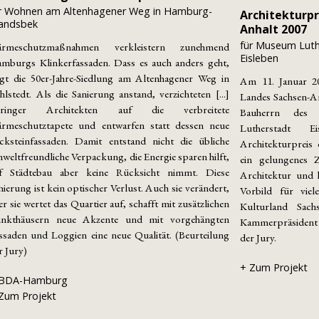
r Wohnen am Altenhagener Weg in Hamburg-
Architekturpr
andsbek
Anhalt 2007
für Museum Luth
ärmeschutzmaßnahmen verkleistern zunehmend
Eisleben
mburgs Klinkerfassaden. Dass es auch anders geht,
igt die 50er-Jahre-Siedlung am Altenhagener Weg in
Am 11. Januar 20
hlstedt. Als die Sanierung anstand, verzichteten [...]
Landes Sachsen-An
pringer Architekten auf die verbreitete
Bauherrn des 
rmeschutztapete und entwarfen statt dessen neue
Lutherstadt 
cksteinfassaden. Damit entstand nicht die übliche
Architekturpreis 
weltfreundliche Verpackung, die Energie sparen hilft,
ein gelungenes Z
f Städtebau aber keine Rücksicht nimmt. Diese
Architektur und h
nierung ist kein optischer Verlust. Auch sie verändert,
Vorbild für vie
er sie wertet das Quartier auf, schafft mit zusätzlichen
Kulturland Sach
nkthäusern neue Akzente und mit vorgehängten
Kammerpräsident 
ssaden und Loggien eine neue Qualität. (Beurteilung
der Jury.
r Jury)
+ Zum Projekt
 BDA-Hamburg
Zum Projekt