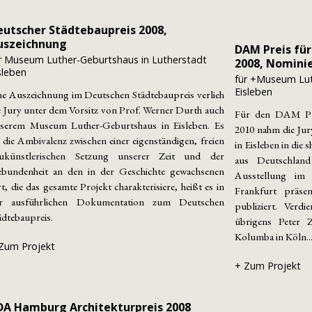
eutscher Städtebaupreis 2008,
uszeichnung
DAM Preis für
r Museum Luther-Geburtshaus in Lutherstadt
2008, Nomini
sleben
für +Museum Lut
Eisleben
ne Auszeichnung im Deutschen Städtebaupreis verlieh
e Jury unter dem Vorsitz von Prof. Werner Durth auch
Für den DAM Pre
serem Museum Luther-Geburtshaus in Eisleben. Es
2010 nahm die Ju
i die Ambivalenz zwischen einer eigenständigen, freien
in Eisleben in die 
ukünstlerischen Setzung unserer Zeit und der
aus Deutschlan
bundenheit an den in der Geschichte gewachsenen
Ausstellung im
t, die das gesamte Projekt charakterisiere, heißt es in
Frankfurt präs
r ausführlichen Dokumentation zum Deutschen
publiziert. Ver
ädtebaupreis.
übrigens Peter
Kolumba in Köln..
Zum Projekt
+ Zum Projekt
DA Hamburg Architekturpreis 2008