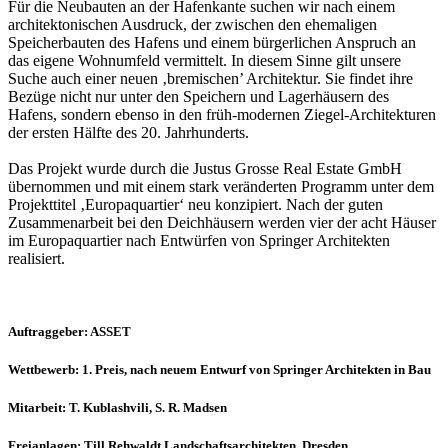
Für die Neubauten an der Hafenkante suchen wir nach einem
architektonischen Ausdruck, der zwischen den ehemaligen
Speicherbauten des Hafens und einem bürgerlichen Anspruch an
das eigene Wohnumfeld vermittelt. In diesem Sinne gilt unsere
Suche auch einer neuen ‚bremischen’ Architektur. Sie findet ihre
Bezüge nicht nur unter den Speichern und Lagerhäusern des
Hafens, sondern ebenso in den früh-modernen Ziegel-Architekturen
der ersten Hälfte des 20. Jahrhunderts.
Das Projekt wurde durch die Justus Grosse Real Estate GmbH
übernommen und mit einem stark veränderten Programm unter dem
Projekttitel ‚Europaquartier‘ neu konzipiert. Nach der guten
Zusammenarbeit bei den Deichhäusern werden vier der acht Häuser
im Europaquartier nach Entwürfen von Springer Architekten
realisiert.
Auftraggeber: ASSET
Wettbewerb: 1. Preis, nach neuem Entwurf von Springer Architekten in Bau
Mitarbeit: T. Kublashvili, S. R. Madsen
Freianlagen: Till Rehwaldt Landschaftsarchitekten, Dresden