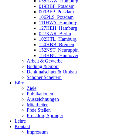
058HAW_Hamburg
019BBF_Potsdam
009BFP_Potsdam
106PLS_Potsdam
111HWA_Hamburg
127HEH_Hamburg
027KAR_Berlin
102HTL_Hamburg
150HBB_Bremen
152NST_Neuruppin
153HBU_Hannover
Arbeit & Gewerbe
Bildung & Sport
Denkmalschutz & Umbau
Schöner Scheitern
Büro
Ziele
Publikationen
Auszeichnungen
Mitarbeiter
Freie Stellen
Prof. Jörg Springer
Lehre
Kontakt
Impressum